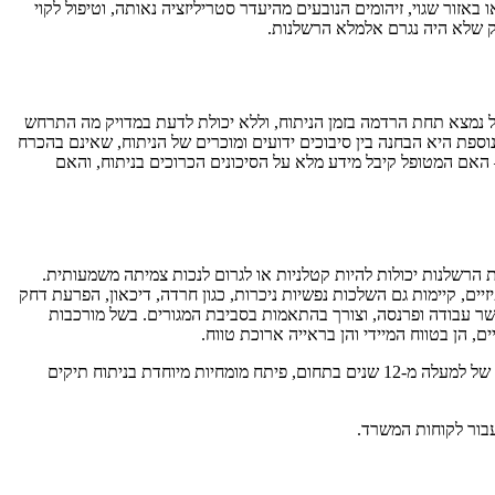
באזור שגוי, זיהומים הנובעים מהיעדר סטריליזציה נאותה, וטיפול לקוי
ק שלא היה נגרם אלמלא הרשלנות.
 נמצא תחת הרדמה בזמן הניתוח, וללא יכולת לדעת במדויק מה התרחש
ספת היא הבחנה בין סיבוכים ידועים ומוכרים של הניתוח, שאינם בהכרח
האם המטופל קיבל מידע מלא על הסיכונים הכרוכים בניתוח, והאם
 הרשלנות יכולות להיות קטלניות או לגרום לנכות צמיתה משמעותית.
זיים, קיימות גם השלכות נפשיות ניכרות, כגון חרדה, דיכאון, הפרעת דחק
ושר עבודה ופרנסה, וצורך בהתאמות בסביבת המגורים. בשל מורכבות
, הן בטווח המיידי והן בראייה ארוכת טווח.
עו"ד ראני סלאמה מנהל משרד בוטיק המתמחה בתביעות נזיקין וביטוח, עם התמקדות בתיקי רשלנות רפואית, לרבות רשלנות בניתוחים. עם ניסיון עשיר של למעלה מ-12 שנים בתחום, פיתח מומחיות מיוחדת בניתוח תיקים
עבור לקוחות המשרד.