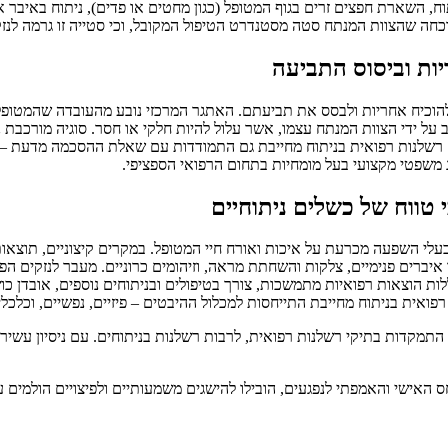
ח, השארת חפצים זרים בגוף המטופל (כגון מחטים או פדים), ניתוח באיבר או 
וכחה שהצוות המנתח סטה מסטנדרט הטיפול המקובל, וכי סטייה זו גרמה לנז
ות וביסוס התביעה
להוכיח אחריות ולבסס את תביעתם. האתגר המרכזי נובע מהעובדה שהמטופל
ל ידי הצוות המנתח עצמו, אשר עלול להיות חלקי או חסר. סוגיה מורכבת נו
. רשלנות רפואית בניתוח מחייבת גם התמודדות עם שאלת ההסכמה מדעת – 
 משפטי מקצועי בעל מומחיות בתחום הרפואי הספציפי.
 טווח של כשלים ניתוחיים
עלי השפעה מכרעת על איכות ואורח חיי המטופל. במקרים קיצוניים, תוצאות
ד איברים פנימיים, צלקות והשחתת מראה, וזיהומים כרוניים. מעבר לנזקים הפי
ת הוצאות רפואיות מתמשכות, צורך בטיפולים ובניתוחים נוספים, אובדן כ
אית בניתוח מחייבת התייחסות למכלול ההיבטים – פיזיים, נפשיים, וכלכליים
האישי והאמפתי לנפגעים, הובילו להישגים משמעותיים ולפיצויים הולמים 