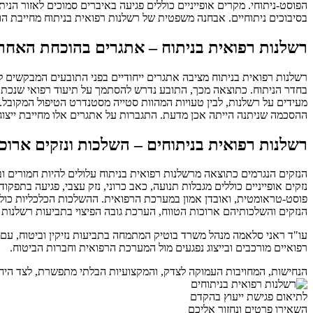
הפוסט-ניתוחי. מקרים אופייניים כוללים פגיעה באיברים סמוכים לאזור הניתו
בסיבוכים ניתוחיים. אבחנה משפטית של רשלנות רפואית בניתוח מחייבת ה
רשלנות רפואית בניתוח – אתגרים בהוכחת האחרי
רשלנות רפואית בניתוח
מציבה אתגרים ייחודיים בפני התובעים המבקשים 
בחדר הניתוח. כתוצאה מכך, התובע נדרש להסתמך על תיעוד רפואי שנכתב ע
מעידים על רשלנות, לבין טעויות המהוות סטייה מסטנדרט הטיפול המקובל
ההסכמה שניתנה הייתה אכן מדעת. התגברות על אתגרים אלו מחייבת ייצוג
רשלנות רפואית בניתוחים – השלכות ונזקים ארוכי
הנזקים הנגרמים כתוצאה מרשלנות רפואית בניתוח עלולים להיות חמורים וב
נזקים אופייניים כוללים מגבלות תנועה, כאב כרוני, נזק עצבי, פגיעה בתפקו
פוסט-טראומטית, ואובדן אמון במערכת הרפואית. ההשלכות הכלכליות כוללו
הנזקים והשלכותיהם ארוכות הטווח, הערכת גובה הפיצוי בתביעות רשלנות רפו
רפואיים מורכבים ובייצוג נפגעים מול המערכת הרפואית וחברות הביטוח.
הנחישות, המחויבות העמוקה לצדק, והמקצועיות הבלתי מתפשרת, לצד היחס 
לתיאום פגישת ייעוץ בהקדם
השאירו פרטים ונחזור אליכם