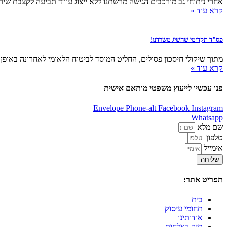
אחרי ניתוחי גב מורכבים הגישה מרשתנו ללא ייצוג עו”ד תביעה לקצבת שירותים מיוחדי
קרא עוד »
פס”ד תקדימי שהשיג משרדנו!
מתוך שיקולי חיסכון פסולים, החליט המוסד לביטוח הלאומי לאחרונה באופן 
קרא עוד »
פנו עכשיו לייעוץ משפטי מותאם אישית
Envelope
Phone-alt
Facebook
Instagram
Whatsapp
שם מלא
טלפון
אימייל
שליחה
תפריט אתר:
בית
תחומי עיסוק
אודותינו
תיק הצלחות