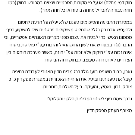
חוק דמי מחלה) או על פי מקורות הסכמיים שצוינו במפורש בחוק (כמו
חוזה עבודה להבדיל מחוזה ביטוח או כל חוזה אחר).
במסגרת התביעה והסיכומים טעננו שלא יעלה על הדעת לחסום
ולהעניש אדם רק בגלל שהחליט משיקולים פרטניים שלו להשקיע כסף
מממונו האישי כדי לבטח את עצמו מפני מקרים תאונתיים אפשריים, וכי
הדבר נוגד במפורש את לשון החוק הואיל והזכות עפ”י פוליסת ביטוח
אינה זכות עפ”י חיקוק אלא זכות עפ”י חוזה, כאשר מערכת היחסים בין
הצדדים לאותו חוזה מעוצבת בחוק חוזה הביטוח.
ואכן, כבוד השופט בועז גולדברג מבית הדין האזורי לעבודה בחיפה
קיבל את טענותינו וביטל את הדחייה האכזרית במסגרת פסק דין כ”כ
צודק, נכון, ואמיץ, והעיקר- בעל השלכות רוחביות.
ובכך שמנו סוף לשינוי המדיניות הלקוי והקלוקל!
מצורף העתק מפסק הדין