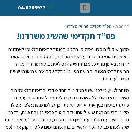
04-8763932
תחומי העיסוק שלנו
צור קשר
צוות המשרד
צוות המשרד
תיק הצלחות
דף הבית
»
פס”ד תקדימי שהשיג משרדנו!
פס”ד תקדימי שהשיג משרדנו!
מתוך שיקולי חיסכון פסולים, החליט המוסד לביטוח הלאומי לאחרונה
באופן פתאומי וחד צדדי על שינוי מדיניות, במסגרתה, החליט המוסד
לדחות באופן גורף כל מבוטח שיש לו פוליסת ביטוח פרטית ומגיש
תביעה לדמי תאונה (תביעה בגין ימי מחלה עקב אירוע תאונתי שאינו
קשור לעבודה).
מיותר לציין, כי לפני שינוי המדיניות החד-צדדי, הביטוח הלאומי היה
משלם דמי תאונה ללא שהיה בודק בכלל האם לאותו אדם עומדת
פוליסת ביטוח בגין אותו אירוע תאונתי וכך שולמו מאות אלפי ואפילו
מליוני תביעות הגם שיש לאותו אדם ביטוח פרטי בגין התאונה, והדבר
גם מתיישב עם ההגיון ועם לשון החוק הקובע מחסום כפל גמלאות מקום
שיש לאותו מבוטח זכות לתשלום בגין אותם ימים על פי חיקוק אחר (כמו