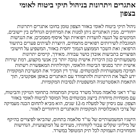
אתגרים ויתרונות בניהול תיקי ביטוח לאומי
בצפון
ניהול תיקי ביטוח לאומי באזור הצפון טומן בחובו אתגרים ויתרונות
ייחודיים. מבין האתגרים ניתן למנות את המרחקים הגדולים בין יישובים,
המקשים על הגעה לוועדות רפואיות ועל איסוף מסמכים; את הנגישות
המוגבלת לשירותים רפואיים מתמחים, היוצרת לעיתים פערים בתיעוד
הרפואי; ואת השכר הממוצע הנמוך יחסית באזור, המשפיע על חישובי
הפיצויים בתביעות אובדן כושר עבודה. מאידך, קיימים יתרונות
משמעותיים כגון היכרות אישית טובה יותר בין אנשי מקצוע, רמת שירות
אישית יותר בסניפי הביטוח הלאומי, וקהילתיות המאפשרת רשתות
תמיכה משמעותיות למבוטחים. עורך דין המכיר את המערכת המקומית
ידע לנצל את היתרונות ולהתמודד עם האתגרים באופן אפקטיבי, תוך
התאמת האסטרטגיה המשפטית לנסיבות המקומיות.
עו"ד ראני סלאמה מנהל משרד בוטיק המתמחה בתחומי הנזיקין והביטוח,
עם מומחיות מיוחדת בייצוג מבוטחים מול המוסד לביטוח לאומי באזור
הצפון. עם ניסיון של למעלה מ-12 שנים, הוא מביא לתחום הבנה מעמיקה
של צרכי האוכלוסייה המקומית והאתגרים הייחודיים לאזור.
הישגיו המשמעותיים של עו"ד סלאמה בתחום, שהביאו לפיצויים בהיקף
של מיליוני שקלים עבור לקוחותיו, מעידים על המקצועיות, הנחישות
והמחויבות העמוקה לכל תיק המטופל במשרד.