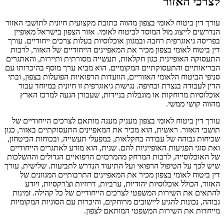
לצרכי האזור
עורך דין ביטוח לאומי בצפון
מהווה כתובת מקצועית חיונית לתושבי האזור
הנדרשים לייצוג מול המוסד לביטוח לאומי. אזור הצפון בישראל מאופיין
בפריסה גיאוגרפית רחבה ובמגוון אוכלוסיות בעלות צרכים ייחודיים. עורך
דין ביטוח לאומי בצפון מכיר את המאפיינים הייחודיים של האזור, לרבות
התעסוקה האופיינית כגון חקלאות, תעשייה מסורתית ותיירות, והאתגרים
הבריאותיים והתעסוקתיים המקומיים. הוא מביא ערך מוסף בהיכרותו עם
סניפי הביטוח הלאומי האזוריים, הוועדות הרפואיות הפועלות בצפון, ובתי
הדין לעבודה בנצרת ובחיפה. נגישות גיאוגרפית זו חיונית במיוחד עבור
אוכלוסיות מרוחקות או מוגבלות בניידות, שעבורן הגעה למרכז הארץ
מהווה קושי ממשי.
עורך דין ביטוח לאומי בצפון
מעניק מענה מותאם לצרכים הייחודיים של
תושבי האזור. ראשית, הוא מכיר את המאפיינים התעסוקתיים באזור, כגון
שכיחות גבוהה של עבודה בחקלאות, במפעלי תעשייה, ובכוחות הביטחון,
ואת סוגי הפגיעות האופייניות להם. שנית, הוא מודע לאתגרים הייחודיים
של האוכלוסייה, לרבות המרחק מהמרכזים הרפואיים הגדולים וההשלכות
שיש לכך על הטיפול הרפואי ועל התיעוד הנדרש לתביעות. שלישית, עורך
דין ביטוח לאומי בצפון מכיר את המאפיינים התרבותיים המגוונים של
האזור, הכולל אוכלוסיות יהודיות, ערביות, דרוזיות וצ'רקסיות, ויודע
להתאים את השירות המשפטי לצרכים הייחודיים של כל קהילה. זמינות
גבוהה, נכונות להגיע ליישובים מרוחקים, והיכרות עם הסוגיות המקומיות
מייחדות את השירות המשפטי המותאם לצפון.